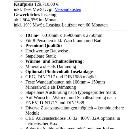
Kaufpreis
129.710,00 €
inkl. 19% MwSt zzgl.
Versandkosten
Gewerbliches Leasing
ab
2.504,95€
im Monat
inkl. 19% MwSt. Leasing Laufzeit von 60 Monaten
101 m² -
6010mm x 16900mm x 2750mm
Für 8 Personen inkl. Waschraum und Bad
Premium Qualität:
Hochwertige Bauweise
Stapelbare Statik
Wärme- und Schallisolierung:
Mineralwolle als Dämmung
Optional: Photovoltaik Inselanlage
GEG, DIN1717 und DIN1988 möglich
Feste Wandaufbauten mit 100mm – 150mm
Mineralwolle als Dämmung
Stapelbare Ausführung nach typengeprüfter Statik
Auf Wunsch – Wärme- und Schallisolierung nach
ENEV, DIN1717 und DIN1988
Diverse Zusatzausstattungen möglich – kombinierbare
Module
CEE-Außensteckdose 16-32: 400V, 32A optional in
hermetischer Box
Robuster Stahlprofilrahmen mit Container-Ecken