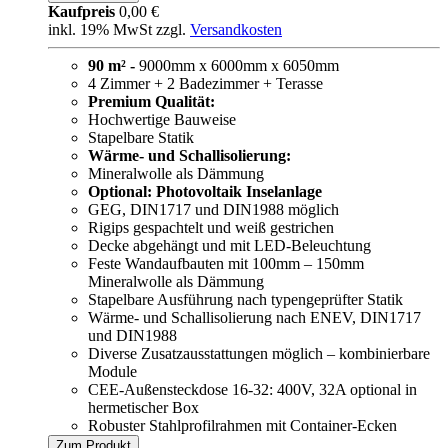
Kaufpreis
0,00 €
inkl. 19% MwSt zzgl.
Versandkosten
90 m² -
9000mm x 6000mm x 6050mm
4 Zimmer + 2 Badezimmer + Terasse
Premium Qualität:
Hochwertige Bauweise
Stapelbare Statik
Wärme- und Schallisolierung:
Mineralwolle als Dämmung
Optional: Photovoltaik Inselanlage
GEG, DIN1717 und DIN1988 möglich
Rigips gespachtelt und weiß gestrichen
Decke abgehängt und mit LED-Beleuchtung
Feste Wandaufbauten mit 100mm – 150mm
Mineralwolle als Dämmung
Stapelbare Ausführung nach typengeprüfter Statik
Wärme- und Schallisolierung nach ENEV, DIN1717
und DIN1988
Diverse Zusatzausstattungen möglich – kombinierbare
Module
CEE-Außensteckdose 16-32: 400V, 32A optional in
hermetischer Box
Robuster Stahlprofilrahmen mit Container-Ecken
Zum Produkt