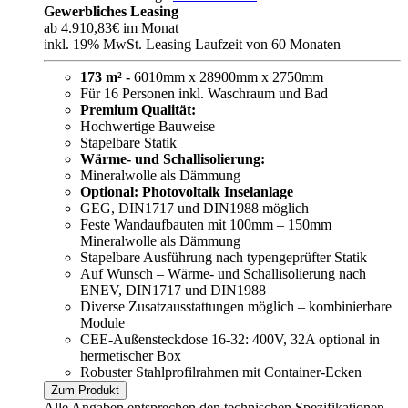
Gewerbliches Leasing
ab
4.910,83€
im Monat
inkl. 19% MwSt. Leasing Laufzeit von 60 Monaten
173 m² -
6010mm x 28900mm x 2750mm
Für 16 Personen inkl. Waschraum und Bad
Premium Qualität:
Hochwertige Bauweise
Stapelbare Statik
Wärme- und Schallisolierung:
Mineralwolle als Dämmung
Optional: Photovoltaik Inselanlage
GEG, DIN1717 und DIN1988 möglich
Feste Wandaufbauten mit 100mm – 150mm
Mineralwolle als Dämmung
Stapelbare Ausführung nach typengeprüfter Statik
Auf Wunsch – Wärme- und Schallisolierung nach
ENEV, DIN1717 und DIN1988
Diverse Zusatzausstattungen möglich – kombinierbare
Module
CEE-Außensteckdose 16-32: 400V, 32A optional in
hermetischer Box
Robuster Stahlprofilrahmen mit Container-Ecken
Zum Produkt
Alle Angaben entsprechen den technischen Spezifikationen