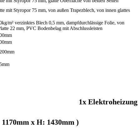
te mit Styropor 75 mm, glatte Oberfläche von beiden Seiten
te mit Styropor 75 mm, von außen Trapezblech, von innen glattes
kg/m² verzinktes Blech 0,5 mm, dampfdurchlässige Folie, von
latte 22 mm, PVC Bodenbelag mit Abschlussleisten
000mm
100mm
1200mm
35mm
1x Elektroheizung
B: 1170mm x H: 1430mm )