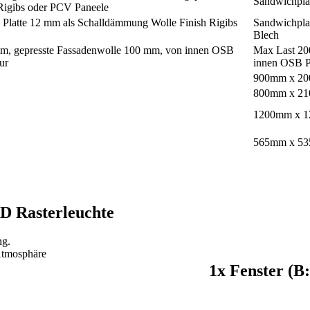
Sandwichplat
 Rigibs oder PCV Paneele
 Platte 12 mm als Schalldämmung Wolle Finish Rigibs
Sandwichplat
Blech
mm, gepresste Fassadenwolle 100 mm, von innen OSB
Max Last 200
ur
innen OSB P
900mm x 2
800mm x 2
1200mm x 
565mm x 5
D Rasterleuchte
1x Fenster (