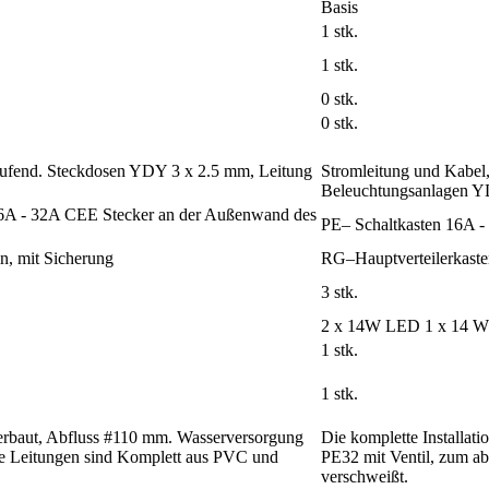
Basis
1 stk.
1 stk.
0 stk.
0 stk.
laufend. Steckdosen YDY 3 x 2.5 mm, Leitung
Stromleitung und Kabel
Beleuchtungsanlagen Y
16A - 32A CEE Stecker an der Außenwand des
PE– Schaltkasten 16A -
n, mit Sicherung
RG–Hauptverteilerkasten
3 stk.
2 x 14W LED 1 x 14 
1 stk.
1 stk.
 verbaut, Abfluss #110 mm. Wasserversorgung
Die komplette Installat
Die Leitungen sind Komplett aus PVC und
PE32 mit Ventil, zum ab
verschweißt.