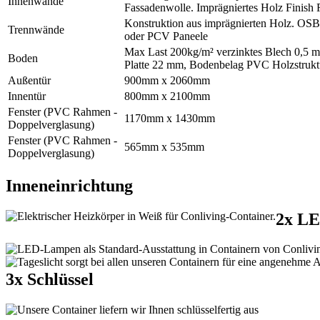
Innenwände
Fassadenwolle. Imprägniertes Holz Finish
Konstruktion aus imprägnierten Holz. OSB
Trennwände
oder PCV Paneele
Max Last 200kg/m² verzinktes Blech 0,5 
Boden
Platte 22 mm, Bodenbelag PVC Holzstrukt
Außentür
900mm x 2060mm
Innentür
800mm x 2100mm
Fenster (PVC Rahmen -
1170mm x 1430mm
Doppelverglasung)
Fenster (PVC Rahmen -
565mm x 535mm
Doppelverglasung)
Inneneinrichtung
2x LE
3x Schlüssel