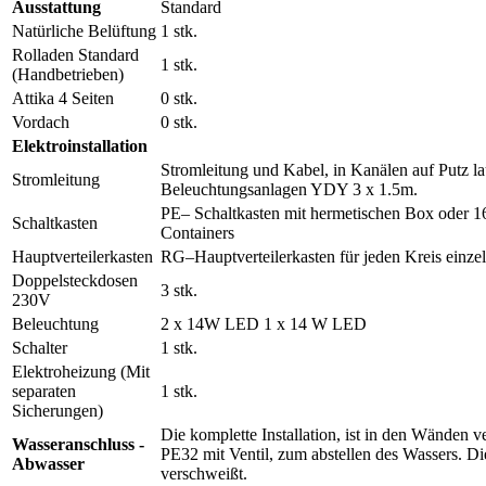
Ausstattung
Standard
Natürliche Belüftung
1 stk.
Rolladen Standard
1 stk.
(Handbetrieben)
Attika 4 Seiten
0 stk.
Vordach
0 stk.
Elektroinstallation
Stromleitung und Kabel, in Kanälen auf Putz 
Stromleitung
Beleuchtungsanlagen YDY 3 x 1.5m.
PE– Schaltkasten mit hermetischen Box oder 
Schaltkasten
Containers
Hauptverteilerkasten
RG–Hauptverteilerkasten für jeden Kreis einzel
Doppelsteckdosen
3 stk.
230V
Beleuchtung
2 x 14W LED 1 x 14 W LED
Schalter
1 stk.
Elektroheizung (Mit
separaten
1 stk.
Sicherungen)
Die komplette Installation, ist in den Wänden
Wasseranschluss -
PE32 mit Ventil, zum abstellen des Wassers. 
Abwasser
verschweißt.