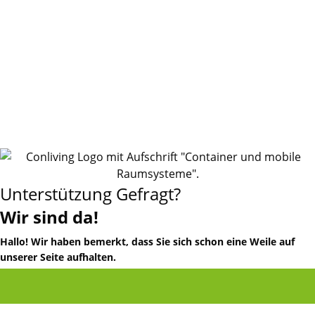
Unterstützung Gefragt?
Wir sind da!
Hallo! Wir haben bemerkt, dass Sie sich schon eine Weile auf
unserer Seite aufhalten.
Phone
Email
Facebo
Brauchen Sie Hilfe oder haben Sie Fragen zu unseren Produkten
und Services? Wenn ja, geben Sie uns gerne Ihre Kontaktdaten,
Number
Address
und wir melden uns umgehend bei Ihnen. Unser Team steht