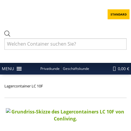
STANDARD
Products
search
MENU
0,00 €
Privatkunde
Geschäftskunde
Lagercontainer LC 10F