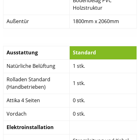
Bodenbelag PVC
Holzstruktur
Außentür
1800mm x 2060mm
Ausstattung
Standard
Natürliche Belüftung
1 stk.
Rolladen Standard
1 stk.
(Handbetrieben)
Attika 4 Seiten
0 stk.
Vordach
0 stk.
Elektroinstallation