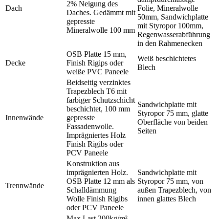
2% Neigung des
Dach
Folie, Mineralwolle
Daches. Gedämmt mit
50mm, Sandwichplatte
gepresste
mit Styropor 100mm,
Mineralwolle 100 mm
Regenwasserabführung
in den Rahmenecken
OSB Platte 15 mm,
Weiß beschichtetes
Decke
Finish Rigips oder
Blech
weiße PVC Paneele
Beidseitig verzinktes
Trapezblech T6 mit
farbiger Schutzschicht
Sandwichplatte mit
beschichtet, 100 mm
Styropor 75 mm, glatte
Innenwände
gepresste
Oberfläche von beiden
Fassadenwolle.
Seiten
Imprägniertes Holz
Finish Rigibs oder
PCV Paneele
Konstruktion aus
imprägnierten Holz.
Sandwichplatte mit
OSB Platte 12 mm als
Styropor 75 mm, von
Trennwände
Schalldämmung
außen Trapezblech, von
Wolle Finish Rigibs
innen glattes Blech
oder PCV Paneele
Max Last 200kg/m²