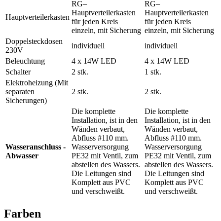
RG–
RG–
Hauptverteilerkasten
Hauptverteilerkasten
Hauptverteilerkasten
für jeden Kreis
für jeden Kreis
einzeln, mit Sicherung
einzeln, mit Sicherung
Doppelsteckdosen
individuell
individuell
230V
Beleuchtung
4 x 14W LED
4 x 14W LED
Schalter
2 stk.
1 stk.
Elektroheizung (Mit
separaten
2 stk.
2 stk.
Sicherungen)
Die komplette
Die komplette
Installation, ist in den
Installation, ist in den
Wänden verbaut,
Wänden verbaut,
Abfluss #110 mm.
Abfluss #110 mm.
Wasseranschluss -
Wasserversorgung
Wasserversorgung
Abwasser
PE32 mit Ventil, zum
PE32 mit Ventil, zum
abstellen des Wassers.
abstellen des Wassers.
Die Leitungen sind
Die Leitungen sind
Komplett aus PVC
Komplett aus PVC
und verschweißt.
und verschweißt.
Farben