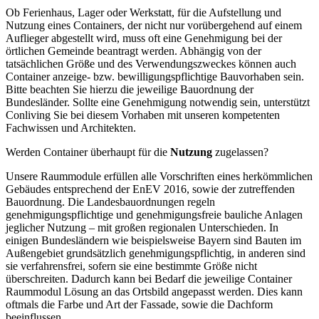
Ob Ferienhaus, Lager oder Werkstatt, für die Aufstellung und
Nutzung eines Containers, der nicht nur vorübergehend auf einem
Auflieger abgestellt wird, muss oft eine Genehmigung bei der
örtlichen Gemeinde beantragt werden. Abhängig von der
tatsächlichen Größe und des Verwendungszweckes können auch
Container anzeige- bzw. bewilligungspflichtige Bauvorhaben sein.
Bitte beachten Sie hierzu die jeweilige Bauordnung der
Bundesländer. Sollte eine Genehmigung notwendig sein, unterstützt
Conliving Sie bei diesem Vorhaben mit unseren kompetenten
Fachwissen und Architekten.
Werden Container überhaupt für die
Nutzung
zugelassen?
Unsere Raummodule erfüllen alle Vorschriften eines herkömmlichen
Gebäudes entsprechend der EnEV 2016, sowie der zutreffenden
Bauordnung. Die Landesbauordnungen regeln
genehmigungspflichtige und genehmigungsfreie bauliche Anlagen
jeglicher Nutzung – mit großen regionalen Unterschieden. In
einigen Bundesländern wie beispielsweise Bayern sind Bauten im
Außengebiet grundsätzlich genehmigungspflichtig, in anderen sind
sie verfahrensfrei, sofern sie eine bestimmte Größe nicht
überschreiten. Dadurch kann bei Bedarf die jeweilige Container
Raummodul Lösung an das Ortsbild angepasst werden. Dies kann
oftmals die Farbe und Art der Fassade, sowie die Dachform
beeinflussen.