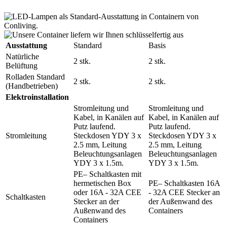
Ausstattung
Standard
Basis
Natürliche
2 stk.
2 stk.
Belüftung
Rolladen Standard
2 stk.
2 stk.
(Handbetrieben)
Elektroinstallation
Stromleitung und
Stromleitung und
Kabel, in Kanälen auf
Kabel, in Kanälen auf
Putz laufend.
Putz laufend.
Stromleitung
Steckdosen YDY 3 x
Steckdosen YDY 3 x
2.5 mm, Leitung
2.5 mm, Leitung
Beleuchtungsanlagen
Beleuchtungsanlagen
YDY 3 x 1.5m.
YDY 3 x 1.5m.
PE– Schaltkasten mit
hermetischen Box
PE– Schaltkasten 16A
oder 16A - 32A CEE
- 32A CEE Stecker an
Schaltkasten
Stecker an der
der Außenwand des
Außenwand des
Containers
Containers