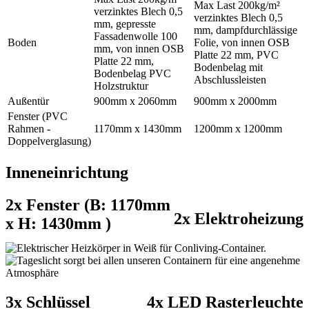
Max Last 200kg/m²
verzinktes Blech 0,5
verzinktes Blech 0,5
mm, gepresste
mm, dampfdurchlässige
Fassadenwolle 100
Boden
Folie, von innen OSB
mm, von innen OSB
Platte 22 mm, PVC
Platte 22 mm,
Bodenbelag mit
Bodenbelag PVC
Abschlussleisten
Holzstruktur
Außentür
900mm x 2060mm
900mm x 2000mm
Fenster (PVC
Rahmen -
1170mm x 1430mm
1200mm x 1200mm
Doppelverglasung)
Inneneinrichtung
2x Fenster (B: 1170mm
2x Elektroheizung
x H: 1430mm )
3x Schlüssel
4x LED Rasterleuchte