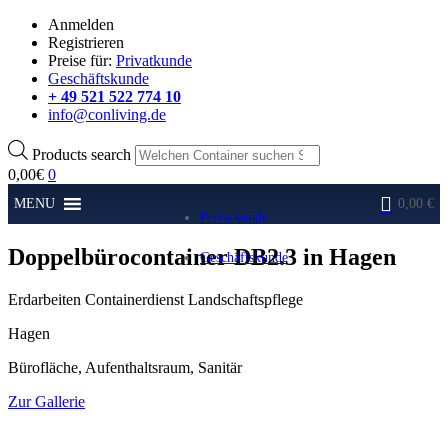
Anmelden
Registrieren
Preise für:
Privatkunde
Geschäftskunde
+ 49 521 522 774 10
info@conliving.de
Products search
0,00
€
0
MENU
0,00 €
Privatkunde
Doppelbürocontainer DB2.3 in Hagen
Geschäftskunde
Erdarbeiten Containerdienst Landschaftspflege
Hagen
Bürofläche, Aufenthaltsraum, Sanitär
Zur Gallerie