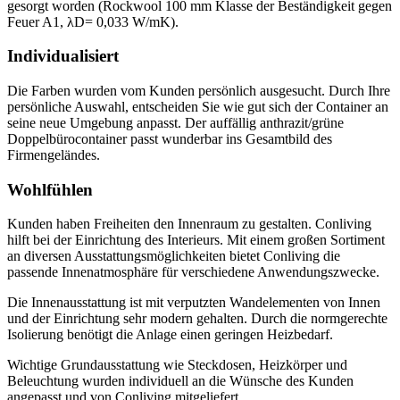
gesorgt worden (Rockwool 100 mm Klasse der Beständigkeit gegen
Feuer A1, λD= 0,033 W/mK).
Individualisiert
Die Farben wurden vom Kunden persönlich ausgesucht. Durch Ihre
persönliche Auswahl, entscheiden Sie wie gut sich der Container an
seine neue Umgebung anpasst. Der auffällig anthrazit/grüne
Doppelbürocontainer passt wunderbar ins Gesamtbild des
Firmengeländes.
Wohlfühlen
Kunden haben Freiheiten den Innenraum zu gestalten. Conliving
hilft bei der Einrichtung des Interieurs. Mit einem großen Sortiment
an diversen Ausstattungsmöglichkeiten bietet Conliving die
passende Innenatmosphäre für verschiedene Anwendungszwecke.
Die Innenausstattung ist mit verputzten Wandelementen von Innen
und der Einrichtung sehr modern gehalten. Durch die normgerechte
Isolierung benötigt die Anlage einen geringen Heizbedarf.
Wichtige Grundausstattung wie Steckdosen, Heizkörper und
Beleuchtung wurden individuell an die Wünsche des Kunden
angepasst und von Conliving mitgeliefert.