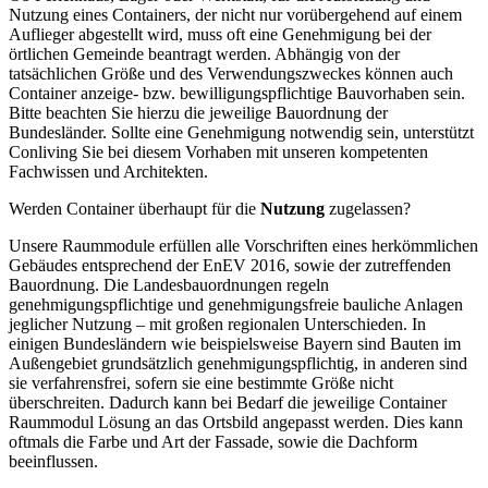
Nutzung eines Containers, der nicht nur vorübergehend auf einem
Auflieger abgestellt wird, muss oft eine Genehmigung bei der
örtlichen Gemeinde beantragt werden. Abhängig von der
tatsächlichen Größe und des Verwendungszweckes können auch
Container anzeige- bzw. bewilligungspflichtige Bauvorhaben sein.
Bitte beachten Sie hierzu die jeweilige Bauordnung der
Bundesländer. Sollte eine Genehmigung notwendig sein, unterstützt
Conliving Sie bei diesem Vorhaben mit unseren kompetenten
Fachwissen und Architekten.
Werden Container überhaupt für die
Nutzung
zugelassen?
Unsere Raummodule erfüllen alle Vorschriften eines herkömmlichen
Gebäudes entsprechend der EnEV 2016, sowie der zutreffenden
Bauordnung. Die Landesbauordnungen regeln
genehmigungspflichtige und genehmigungsfreie bauliche Anlagen
jeglicher Nutzung – mit großen regionalen Unterschieden. In
einigen Bundesländern wie beispielsweise Bayern sind Bauten im
Außengebiet grundsätzlich genehmigungspflichtig, in anderen sind
sie verfahrensfrei, sofern sie eine bestimmte Größe nicht
überschreiten. Dadurch kann bei Bedarf die jeweilige Container
Raummodul Lösung an das Ortsbild angepasst werden. Dies kann
oftmals die Farbe und Art der Fassade, sowie die Dachform
beeinflussen.