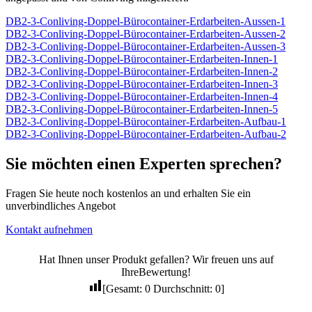
DB2-3-Conliving-Doppel-Bürocontainer-Erdarbeiten-Aussen-1
DB2-3-Conliving-Doppel-Bürocontainer-Erdarbeiten-Aussen-2
DB2-3-Conliving-Doppel-Bürocontainer-Erdarbeiten-Aussen-3
DB2-3-Conliving-Doppel-Bürocontainer-Erdarbeiten-Innen-1
DB2-3-Conliving-Doppel-Bürocontainer-Erdarbeiten-Innen-2
DB2-3-Conliving-Doppel-Bürocontainer-Erdarbeiten-Innen-3
DB2-3-Conliving-Doppel-Bürocontainer-Erdarbeiten-Innen-4
DB2-3-Conliving-Doppel-Bürocontainer-Erdarbeiten-Innen-5
DB2-3-Conliving-Doppel-Bürocontainer-Erdarbeiten-Aufbau-1
DB2-3-Conliving-Doppel-Bürocontainer-Erdarbeiten-Aufbau-2
Sie möchten einen Experten sprechen?
Fragen Sie heute noch kostenlos an und erhalten Sie ein
unverbindliches Angebot
Kontakt aufnehmen
Hat Ihnen unser Produkt gefallen? Wir freuen uns auf
IhreBewertung!
[Gesamt:
0
Durchschnitt:
0
]