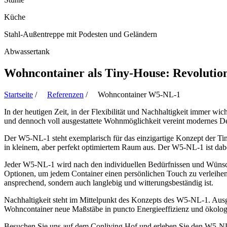
Küche
Stahl-Außentreppe mit Podesten und Geländern
Abwassertank
Wohncontainer als Tiny-House: Revoluti
Startseite
/
Referenzen
/ Wohncontainer W5-NL-1
In der heutigen Zeit, in der Flexibilität und Nachhaltigkeit immer
und dennoch voll ausgestattete Wohnmöglichkeit vereint modernes Desi
Der W5-NL-1 steht exemplarisch für das einzigartige Konzept der 
in kleinem, aber perfekt optimiertem Raum aus. Der W5-NL-1 ist dabei
Jeder W5-NL-1 wird nach den individuellen Bedürfnissen und Wünsch
Optionen, um jedem Container einen persönlichen Touch zu verleihen.
ansprechend, sondern auch langlebig und witterungsbeständig ist.
Nachhaltigkeit steht im Mittelpunkt des Konzepts des W5-NL-1. Ausg
Wohncontainer neue Maßstäbe in puncto Energieeffizienz und ökol
Besuchen Sie uns auf dem Conliving Hof und erleben Sie den W5-NL-1