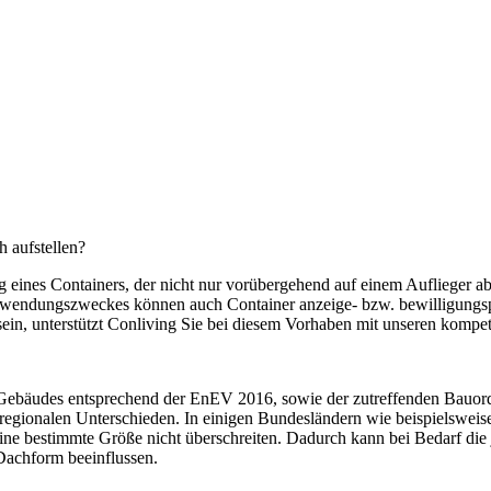
 aufstellen?
g eines Containers, der nicht nur vorübergehend auf einem Auflieger a
wendungszweckes können auch Container anzeige- bzw. bewilligungspfli
in, unterstützt Conliving Sie bei diesem Vorhaben mit unseren kompe
 Gebäudes entsprechend der EnEV 2016, sowie der zutreffenden Bauo
regionalen Unterschieden. In einigen Bundesländern wie beispielsweis
ie eine bestimmte Größe nicht überschreiten. Dadurch kann bei Bedarf d
Dachform beeinflussen.