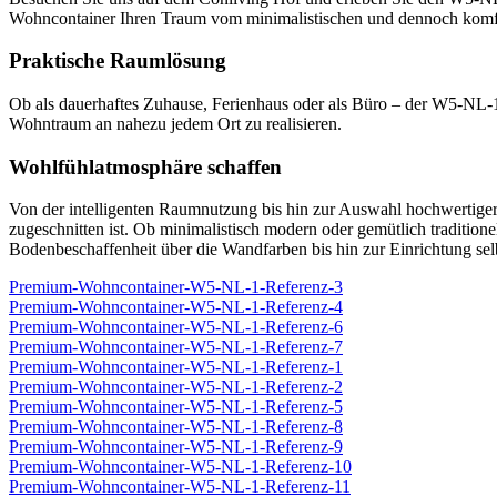
Wohncontainer Ihren Traum vom minimalistischen und dennoch komf
Praktische Raumlösung
Ob als dauerhaftes Zuhause, Ferienhaus oder als Büro – der W5-NL-1 
Wohntraum an nahezu jedem Ort zu realisieren.
Wohlfühlatmosphäre schaffen
Von der intelligenten Raumnutzung bis hin zur Auswahl hochwertiger M
zugeschnitten ist. Ob minimalistisch modern oder gemütlich traditio
Bodenbeschaffenheit über die Wandfarben bis hin zur Einrichtung se
Premium-Wohncontainer-W5-NL-1-Referenz-3
Premium-Wohncontainer-W5-NL-1-Referenz-4
Premium-Wohncontainer-W5-NL-1-Referenz-6
Premium-Wohncontainer-W5-NL-1-Referenz-7
Premium-Wohncontainer-W5-NL-1-Referenz-1
Premium-Wohncontainer-W5-NL-1-Referenz-2
Premium-Wohncontainer-W5-NL-1-Referenz-5
Premium-Wohncontainer-W5-NL-1-Referenz-8
Premium-Wohncontainer-W5-NL-1-Referenz-9
Premium-Wohncontainer-W5-NL-1-Referenz-10
Premium-Wohncontainer-W5-NL-1-Referenz-11