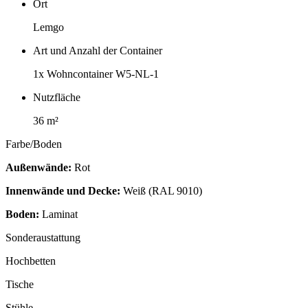
Ort
Lemgo
Art und Anzahl der Container
1x Wohncontainer W5-NL-1
Nutzfläche
36 m²
Farbe/Boden
Außenwände:
Rot
Innenwände und Decke:
W
eiß (RAL 9010)
Boden:
Laminat
Sonderaustattung
Hochbetten
Tische
Stühle