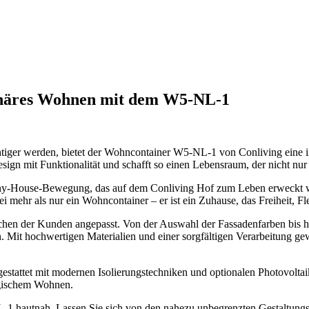
onäres Wohnen mit dem W5-NL-1
 wichtiger werden, bietet der Wohncontainer W5-NL-1 von Conliving ein
gn mit Funktionalität und schafft so einen Lebensraum, der nicht nur u
Tiny-House-Bewegung, das auf dem Conliving Hof zum Leben erweckt w
 mehr als nur ein Wohncontainer – er ist ein Zuhause, das Freiheit, Fl
en der Kunden angepasst. Von der Auswahl der Fassadenfarben bis hin
 Mit hochwertigen Materialien und einer sorgfältigen Verarbeitung gew
estattet mit modernen Isolierungstechniken und optionalen Photovolta
ogischem Wohnen.
 hautnah. Lassen Sie sich von den nahezu unbegrenzten Gestaltungsmö