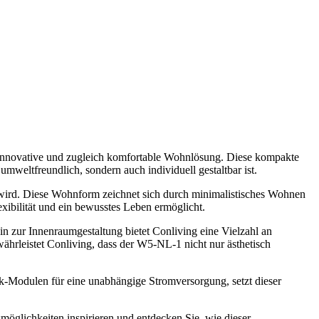
e innovative und zugleich komfortable Wohnlösung. Diese kompakte
mweltfreundlich, sondern auch individuell gestaltbar ist.
ird. Diese Wohnform zeichnet sich durch minimalistisches Wohnen
exibilität und ein bewusstes Leben ermöglicht.
 zur Innenraumgestaltung bietet Conliving eine Vielzahl an
ährleistet Conliving, dass der W5-NL-1 nicht nur ästhetisch
ik-Modulen für eine unabhängige Stromversorgung, setzt dieser
glichkeiten inspirieren und entdecken Sie, wie dieser