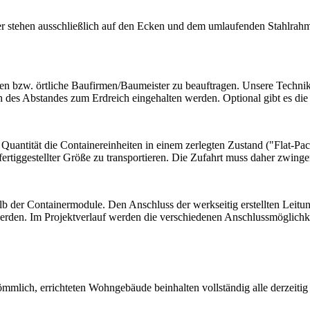
er stehen ausschließlich auf den Ecken und dem umlaufenden Stahlrahm
llen bzw. örtliche Baufirmen/Baumeister zu beauftragen. Unsere Techni
ch des Abstandes zum Erdreich eingehalten werden. Optional gibt es die
uantität die Containereinheiten in einem zerlegten Zustand ("Flat-Pac
fertiggestellter Größe zu transportieren. Die Zufahrt muss daher zwi
b der Containermodule. Den Anschluss der werkseitig erstellten Leitu
 werden. Im Projektverlauf werden die verschiedenen Anschlussmöglichke
kömmlich, errichteten Wohngebäude beinhalten vollständig alle derze