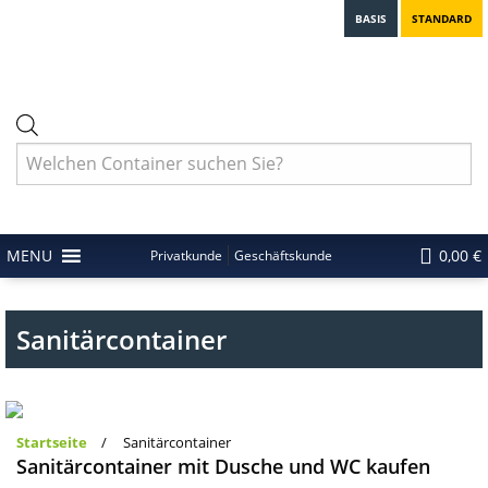
BASIS
STANDARD
Products
search
MENU
0,00 €
Privatkunde
Geschäftskunde
Sanitärcontainer
Startseite
/ Sanitärcontainer
Sanitärcontainer mit Dusche und WC kaufen