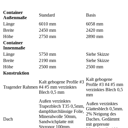
Container
Standard
Basis
Außenmaße
Länge
6010 mm
6058 mm
Breite
2450 mm
2420 mm
Höhe
2750 mm
2890 mm
Container
Innenmaße
Länge
5750 mm
Siehe Skizze
Breite
2190 mm
Siehe Skizze
Höhe
2500 mm
2500 mm
Konstruktion
Kalt gebogene
Kalt gebogene Profile #3
Profile #3 #4 #5 mm
Tragender Rahmen
#4 #5 mm verzinktes
verzinktes Blech 0,5
Blech 0,5 mm
mm
Außen verzinktes
Außen verzinktes
Trapezblech T35 0,5mm,
Glattesblech 0,5mm.
dampfdurchlässige Folie,
2% Neigung des
Mineralwolle 50mm,
Dach
Daches. Gedämmt
Sandwichplatte mit
mit gepresste
Styropor 100mm,