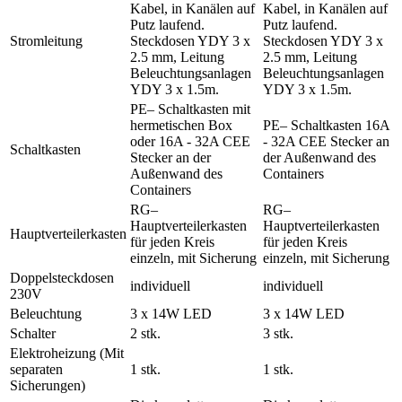
Kabel, in Kanälen auf
Kabel, in Kanälen auf
Putz laufend.
Putz laufend.
Stromleitung
Steckdosen YDY 3 x
Steckdosen YDY 3 x
2.5 mm, Leitung
2.5 mm, Leitung
Beleuchtungsanlagen
Beleuchtungsanlagen
YDY 3 x 1.5m.
YDY 3 x 1.5m.
PE– Schaltkasten mit
hermetischen Box
PE– Schaltkasten 16A
oder 16A - 32A CEE
- 32A CEE Stecker an
Schaltkasten
Stecker an der
der Außenwand des
Außenwand des
Containers
Containers
RG–
RG–
Hauptverteilerkasten
Hauptverteilerkasten
Hauptverteilerkasten
für jeden Kreis
für jeden Kreis
einzeln, mit Sicherung
einzeln, mit Sicherung
Doppelsteckdosen
individuell
individuell
230V
Beleuchtung
3 x 14W LED
3 x 14W LED
Schalter
2 stk.
3 stk.
Elektroheizung (Mit
separaten
1 stk.
1 stk.
Sicherungen)