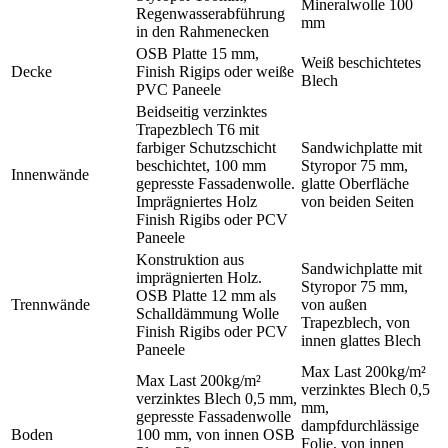
Mineralwolle 100
Regenwasserabführung
mm
in den Rahmenecken
OSB Platte 15 mm,
Weiß beschichtetes
Decke
Finish Rigips oder weiße
Blech
PVC Paneele
Beidseitig verzinktes
Trapezblech T6 mit
farbiger Schutzschicht
Sandwichplatte mit
beschichtet, 100 mm
Styropor 75 mm,
Innenwände
gepresste Fassadenwolle.
glatte Oberfläche
Imprägniertes Holz
von beiden Seiten
Finish Rigibs oder PCV
Paneele
Konstruktion aus
Sandwichplatte mit
imprägnierten Holz.
Styropor 75 mm,
OSB Platte 12 mm als
Trennwände
von außen
Schalldämmung Wolle
Trapezblech, von
Finish Rigibs oder PCV
innen glattes Blech
Paneele
Max Last 200kg/m²
Max Last 200kg/m²
verzinktes Blech 0,5
verzinktes Blech 0,5 mm,
mm,
gepresste Fassadenwolle
dampfdurchlässige
Boden
100 mm, von innen OSB
Folie, von innen